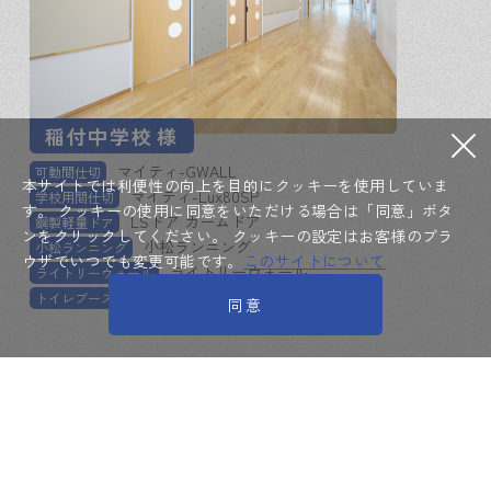
稲付中学校
様
マイティ-GWALL
可動間仕切
本サイトでは利便性の向上を目的にクッキーを使用していま
マイティ-Lux80SP
学校用間仕切
す。
クッキーの使用に同意をいただける場合は「同意」ボタ
LSドア カームドア
鋼製軽量ドア
ンをクリックしてください。
クッキーの設定はお客様のブラ
小松ランニング
小松ランニング
ウザでいつでも変更可能です。
このサイトについて
ライトリーウォール
ライトリーウォール
トイレブース
トイレブース
同意