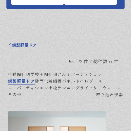
鋼製軽量ドア
55 - 72 件 / 総件数 77 件
可動間仕切
学校用間仕切
アルミパーティション
鋼製軽量ドア
壁面化粧鋼板パネル
トイレブース
ローパーティション
小松ランニング
ライトリーウォール
その他
絞り込み検索