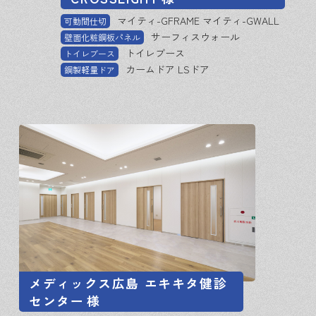
マイティ-GFRAME マイティ-GWALL
可動間仕切
サーフィスウォール
壁面化粧鋼板パネル
トイレブース
トイレブース
カームドア LSドア
鋼製軽量ドア
メディックス広島 エキキタ健診
センター
様