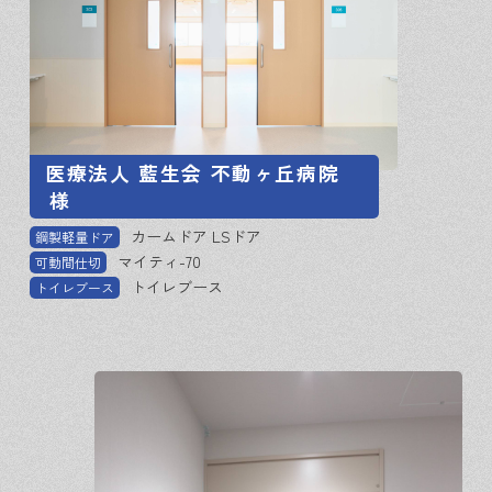
医療法人 藍生会 不動ヶ丘病院
様
カームドア LSドア
鋼製軽量ドア
マイティ-70
可動間仕切
トイレブース
トイレブース