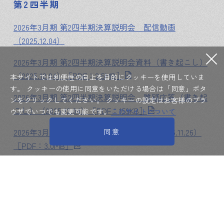
第2四半期
2026年3月期 第2四半期決算説明会 配信動画
（2025.12.04）
2026年3月期 第2四半期決算説明会資料（書き起こし）
（2025.12.04）［PDF：2.5MB］
本サイトでは利便性の向上を目的にクッキーを使用していま
す。
クッキーの使用に同意をいただける場合は「同意」ボタ
2026年3月期 第2四半期決算説明会 質疑応答（書き起
ンをクリックしてください。
クッキーの設定はお客様のブラ
こし）（2025.12.04）［PDF：159KB］
ウザでいつでも変更可能です。
このサイトについて
2026年3月期 第2四半期決算説明会資料（2025.11.26）
同意
［PDF：3.0MB］
2026年3月期 第2四半期決算補足資料（2025.10.30）
［PDF：559KB］
第1四半期