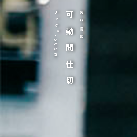
ナック
可動間仕切
製品情報
®
-50SW