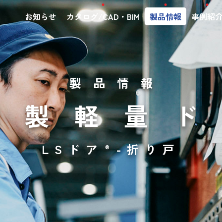
お知らせ
カタログ/CAD・BIM
製品情報
事例紹
製品情報
鋼製軽量
LSドア
-折り戸
®