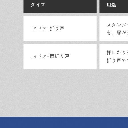
タイプ
用途
スタンダ
LSドア-折り戸
き、扉が
押したり
LSドア-両折り戸
折り戸で