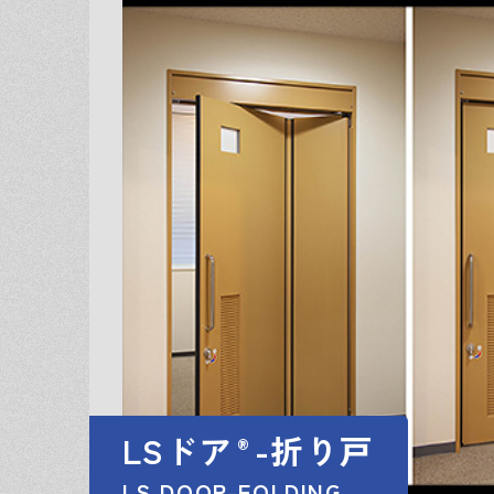
LSドア
-折り戸
®
LS DOOR-FOLDING