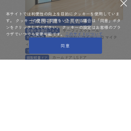
本サイトでは利便性の向上を目的にクッキーを使用していま
土成図書館・公民館
様
す。
クッキーの使用に同意をいただける場合は「同意」ボタ
ンをクリックしてください。
クッキーの設定はお客様のブラ
サーフィスウォール
壁面化粧鋼板パネル
ウザでいつでも変更可能です。
このサイトについて
マイティ-GWALL マイティ-70 マイテ
可動間仕切
ィ-110
同意
ライトリーウォール
ライトリーウォール
カームドア LSドア
鋼製軽量ドア
トイレブース
トイレブース