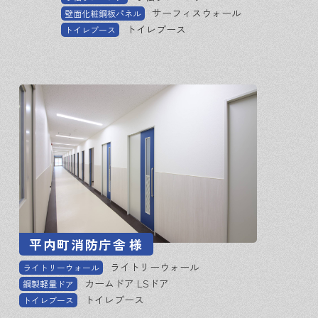
サーフィスウォール
壁面化粧鋼板パネル
トイレブース
トイレブース
平内町消防庁舎
様
ライトリーウォール
ライトリーウォール
カームドア LSドア
鋼製軽量ドア
トイレブース
トイレブース