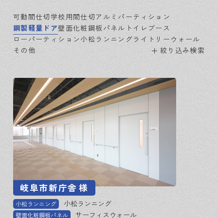
可動間仕切
学校用間仕切
アルミパーティション
鋼製軽量ドア
壁面化粧鋼板パネル
トイレブース
ローパーティション
小松ランニング
ライトリーウォール
その他
絞り込み検索
岐阜市新庁舎
様
小松ランニング
小松ランニング
サーフィスウォール
壁面化粧鋼板パネル