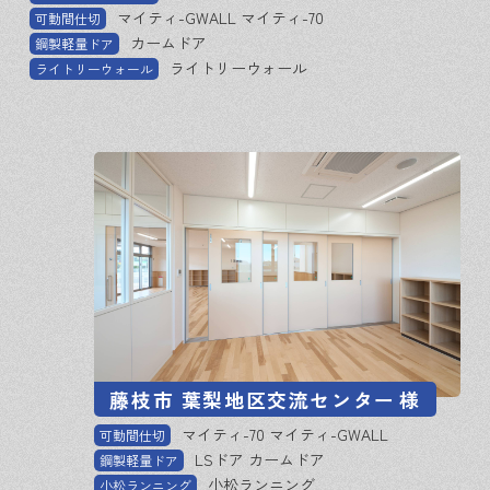
マイティ-GWALL マイティ-70
可動間仕切
カームドア
鋼製軽量ドア
ライトリーウォール
ライトリーウォール
藤枝市 葉梨地区交流センター
様
マイティ-70 マイティ-GWALL
可動間仕切
LSドア カームドア
鋼製軽量ドア
小松ランニング
小松ランニング