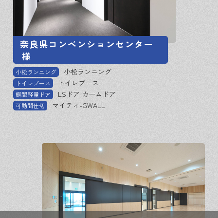
奈良県コンベンションセンター
様
小松ランニング
小松ランニング
トイレブース
トイレブース
LSドア カームドア
鋼製軽量ドア
マイティ-GWALL
可動間仕切