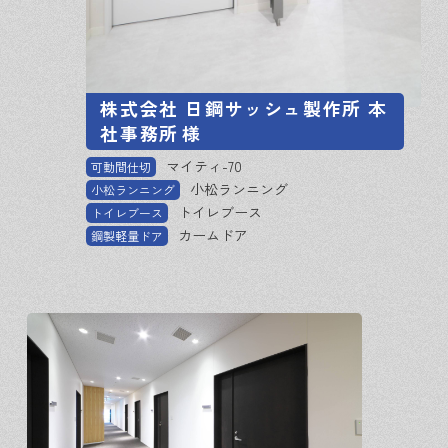
株式会社 日鋼サッシュ製作所 本
社事務所
様
マイティ-70
可動間仕切
小松ランニング
小松ランニング
トイレブース
トイレブース
カームドア
鋼製軽量ドア