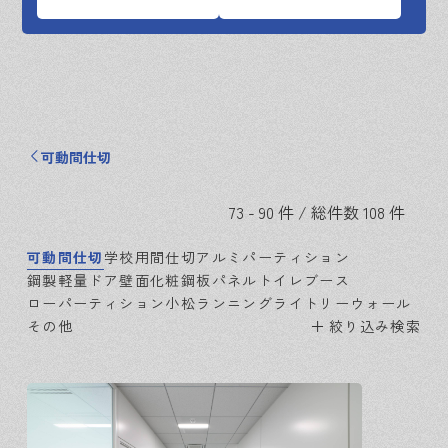
可動間仕切
73 - 90 件 / 総件数 108 件
可動間仕切
学校用間仕切
アルミパーティション
鋼製軽量ドア
壁面化粧鋼板パネル
トイレブース
ローパーティション
小松ランニング
ライトリーウォール
その他
絞り込み検索