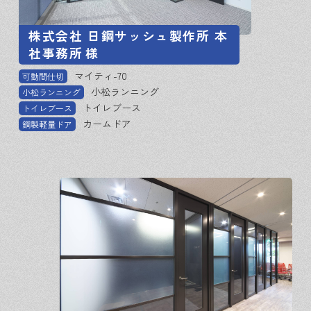
株式会社 日鋼サッシュ製作所 本
社事務所
様
マイティ-70
可動間仕切
小松ランニング
小松ランニング
トイレブース
トイレブース
カームドア
鋼製軽量ドア