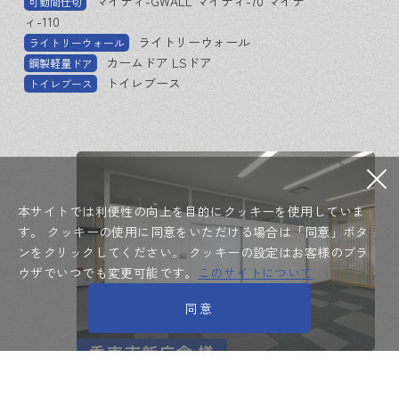
マイティ-GWALL マイティ-70 マイテ
可動間仕切
ィ-110
ライトリーウォール
ライトリーウォール
カームドア LSドア
鋼製軽量ドア
トイレブース
トイレブース
本サイトでは利便性の向上を目的にクッキーを使用していま
す。
クッキーの使用に同意をいただける場合は「同意」ボタ
ンをクリックしてください。
クッキーの設定はお客様のブラ
ウザでいつでも変更可能です。
このサイトについて
同意
香南市新庁舎
様
マイティ-Lux70 マイティ-70 マイティ-
可動間仕切