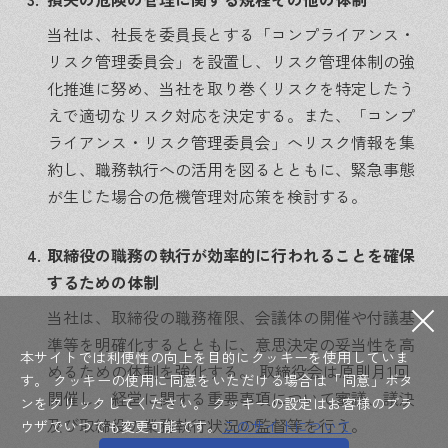
当社は、社長を委員長とする「コンプライアンス・
リスク管理委員会」を設置し、リスク管理体制の強
化推進に努め、当社を取り巻くリスクを特定したう
えで適切なリスク対応を決定する。また、「コンプ
ライアンス・リスク管理委員会」へリスク情報を集
約し、職務執行への活用を図るとともに、緊急事態
が生じた場合の危機管理対応策を検討する。
4.
取締役の職務の執行が効率的に行われることを確保
するための体制
当社は、取締役の職務権限、会議体の開催や付議基
準等を明確化するとともに、意思決定の妥当性を高
本サイトでは利便性の向上を目的にクッキーを使用していま
めるための体制を強化する。
取締役会は原則月1回
す。
クッキーの使用に同意をいただける場合は「同意」ボタ
開催し、経営に関する重要事項について審議、議決
ンをクリックしてください。
クッキーの設定はお客様のブラ
及び取締役の業務執行状況の監督等を行う。
ウザでいつでも変更可能です。
このサイトについて