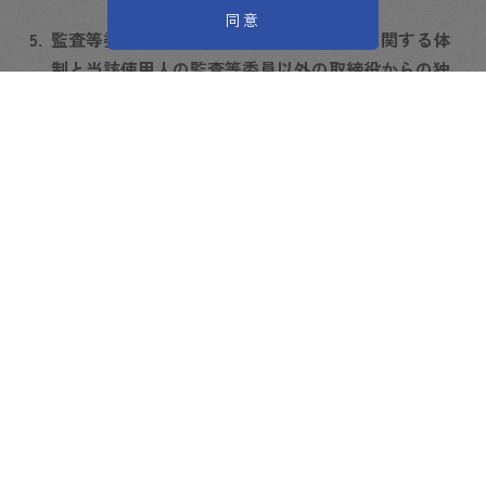
同意
5.
監査等委員会の職務を補助すべき使用人に関する体
制と当該使用人の監査等委員以外の取締役からの独
立性に関する事項及び当該使用人に対する監査等委
員会の指示の実効性の確保に関する事項
当社は、監査等委員会がその職務を補助すべき使用
人を置くことを求めた場合、監査に必要な知識・能
力を備えた人員を配置する。当該使用人は監査等委
員会の指揮命令に従うものとし、監査等委員以外の
取締役からの指揮は受けないものとする。
また、当
該使用人の人事については監査等委員会の同意を得
たうえで決定し、監査等委員以外の取締役からの独
立性を確保する
6.
監査等委員以外の取締役及び使用人が監査等委員会
に報告するための体制その他の監査等委員会への報