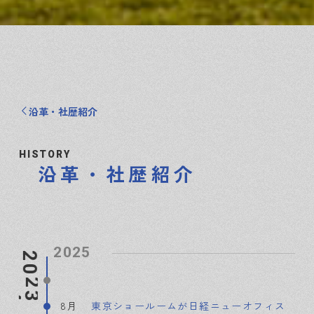
沿革・社歴紹介
HISTORY
沿革・社歴紹介
2025
2
1
0
9
2
1
0
9
8
7
6
5
4
3
2
1
0
9
8月
東京ショールームが日経ニューオフィス