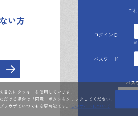
おいて管理・利用するものとします。
ご利
ない方
再発行等に関する手続きは、当社が指定する方法により行うも
ログインID
。
※
得た会員の個人情報については、別途掲載する「プライバシー
範囲を越えて利用することはありません。
パスワード
パス
品図面（CAD・BIM）データ、付随する製品写真等に関する
を目的にクッキーを使用しています。
会員
送信、譲渡、二次利用等を含む）することを禁じます。
ただける場合は「同意」ボタンをクリックしてください。
ログ
ブラウザでいつでも変更可能です。
このサイトについて
いものとします。