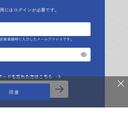
用にはログインが必要です。
のとします。
会員登録時に入力したメールアドレスです。
ポリシー」に基づき管理し、本サービスの提
ワードを忘れた方はこちら
知的財産権は当社に帰属します。次条第1項で
利用規約に同意して
同意
インする