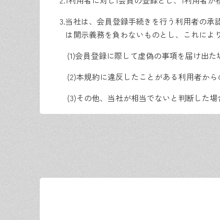
2.
1利用者に対し1会員の登録とし、1利用者
3.
当社は、会員登録手続きを行う利用者の承
は開示義務を負わないものとし、これによ
(1)
会員登録に際して虚偽の事項を届け出た
(2)
本規約に違反したことがある利用者から
(3)
その他、当社が相当でないと判断した場
第5条【届出内容の変更】
会員は、当社に届け出ている内容に変更が生
第6条【ID及びパスワード】
1.
当社は、会員登録手続きを完了した会員に対
2.
当社は、ID及びパスワードが一致すること