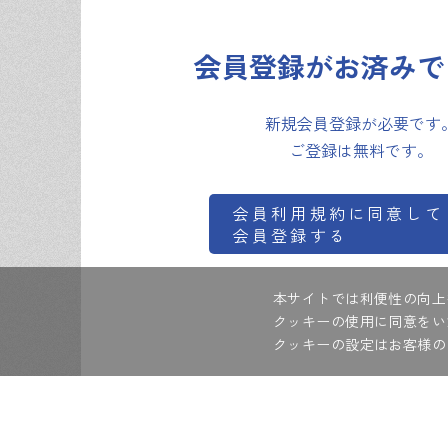
3.
会員は、ID及びパスワードを自己の責任に
会員登録がお済みで
4.
会員は、ID及びパスワードの失念等による
新規会員登録が必要です
第7条【会員情報の取扱】
ご登録は無料です。
当社は、本サービスの提供を行うことで知り
供と運用、及び当社の営業活動を目的とする
会員利用規約に同意して
会員登録する
第8条【著作権等知的財産権】
本サービスにより提供する、製品カタログ・製
本サイトでは利便性の向上
定めるとおり当該情報を無断で使用（複製、
クッキーの使用に同意をい
クッキーの設定はお客様の
第9条【禁止事項】
1.
会員は、以下各号の行為を行ってはならな
(1)
当社又は第三者に損害を与える行為