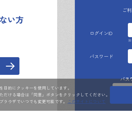
おいて管理・利用するものとします。
ご利
ない方
再発行等に関する手続きは、当社が指定する方法により行うも
ログインID
。
※
得た会員の個人情報については、別途掲載する「プライバシー
範囲を越えて利用することはありません。
パスワード
パス
品図面（CAD・BIM）データ、付随する製品写真等に関する
を目的にクッキーを使用しています。
会員
送信、譲渡、二次利用等を含む）することを禁じます。
ただける場合は「同意」ボタンをクリックしてください。
ログ
ブラウザでいつでも変更可能です。
このサイトについて
いものとします。