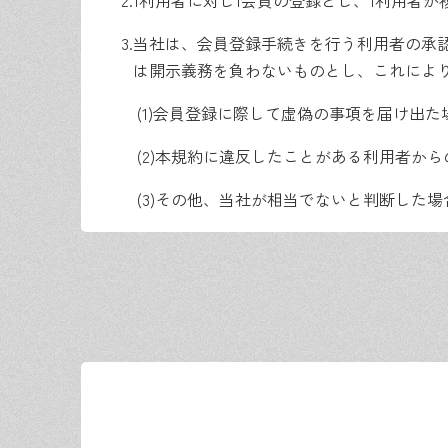
2.
1利用者に対し1会員の登録とし、1利用者
3.
当社は、会員登録手続きを行う利用者の承
は開示義務を負わないものとし、これによ
(1)
会員登録に際して虚偽の事項を届け出た
(2)
本規約に違反したことがある利用者から
(3)
その他、当社が相当でないと判断した場
第5条【届出内容の変更】
会員は、当社に届け出ている内容に変更が生
第6条【ID及びパスワード】
1.
当社は、会員登録手続きを完了した会員に対
2.
当社は、ID及びパスワードが一致すること