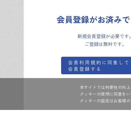
3.
会員は、ID及びパスワードを自己の責任に
会員登録がお済みで
4.
会員は、ID及びパスワードの失念等による
新規会員登録が必要です
第7条【会員情報の取扱】
ご登録は無料です。
当社は、本サービスの提供を行うことで知り
供と運用、及び当社の営業活動を目的とする
会員利用規約に同意して
会員登録する
第8条【著作権等知的財産権】
本サービスにより提供する、製品カタログ・製
本サイトでは利便性の向上
定めるとおり当該情報を無断で使用（複製、
クッキーの使用に同意をい
クッキーの設定はお客様の
第9条【禁止事項】
1.
会員は、以下各号の行為を行ってはならな
(1)
当社又は第三者に損害を与える行為