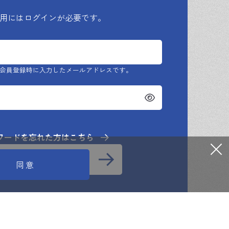
用にはログインが必要です。
のとします。
会員登録時に入力したメールアドレスです。
ポリシー」に基づき管理し、本サービスの提
ワードを忘れた方はこちら
知的財産権は当社に帰属します。次条第1項で
利用規約に同意して
同意
インする