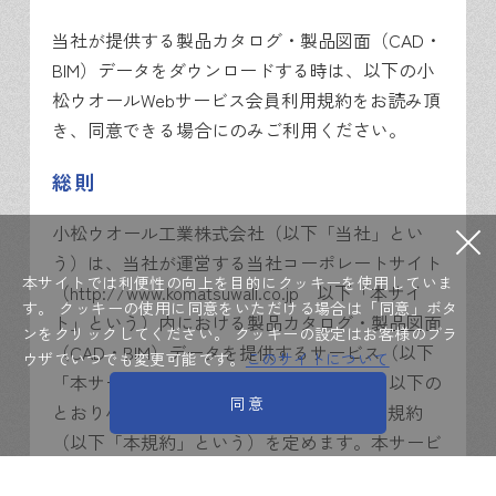
当社が提供する製品カタログ・製品図面（CAD・
BIM）データをダウンロードする時は、以下の小
松ウオールWebサービス会員利用規約をお読み頂
き、同意できる場合にのみご利用ください。
総則
小松ウオール工業株式会社（以下「当社」とい
う）は、当社が運営する当社コーポレートサイト
本サイトでは利便性の向上を目的にクッキーを使用していま
（http://www.komatsuwall.co.jp 以下「本サイ
す。
クッキーの使用に同意をいただける場合は「同意」ボタ
ト」という）内における製品カタログ・製品図面
ンをクリックしてください。
クッキーの設定はお客様のブラ
（CAD・BIM）データを提供するサービス（以下
ウザでいつでも変更可能です。
このサイトについて
「本サービス」という）の利用について、以下の
同意
とおり小松ウオールWebサービス会員利用規約
（以下「本規約」という）を定めます。本サービ
スを利用される方は、以下の条件に承諾したこと