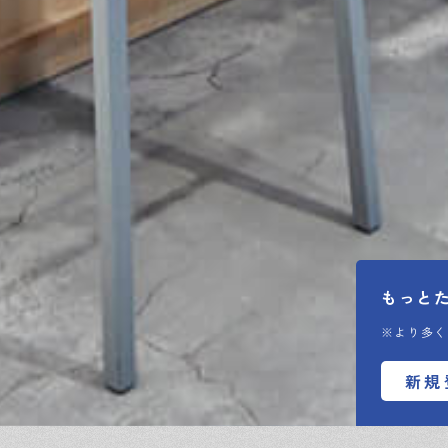
もっと
※より多く
新規