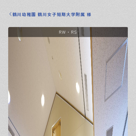
鶴川幼稚園 鶴川女子短期大学附属 様
RW・RS