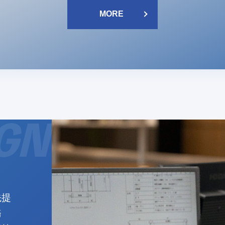
MORE
先提
務