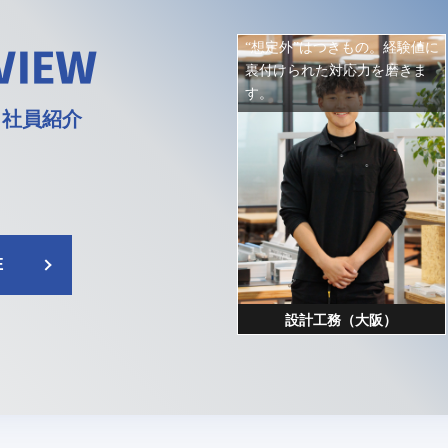
“想定外”はつきもの。経験値に
VIEW
裏付けられた対応力を磨きま
す。
」社員紹介
E
設計工務（大阪）