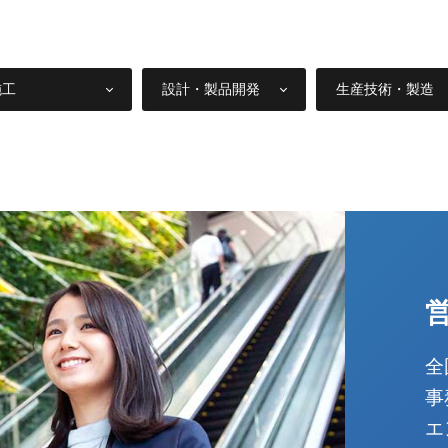
施工
設計・製品開発
生産技術・製造
全
事
エ