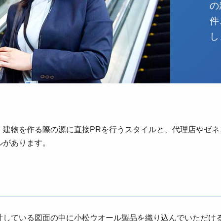
の
件
し
、建物を作る際の源に直接PRを行うスタイルと、代理店やゼネ
ルがあります。
計している図面の中に小松ウオール製品を織り込んでいただける