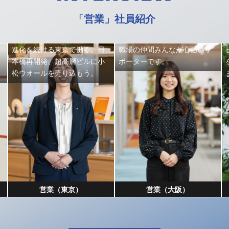
「営業」社員紹介
進化を続ける東京で働く。日
職場の仲間みんなが心強いサ
本橋再開発、超高層ビルに小
ポーターです。
松ウオールを売り込もう。
営業（東京）
営業（大阪）