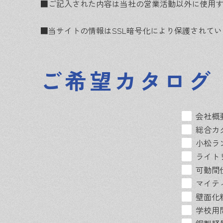
■ご記入された内容は当社の営業活動以外に使用
■当サイトの情報はSSL暗号化により保護されて
ご希望カタログ
会社概
総合カ
小松ラ
ライト
可動間
マイテ
壁面化
学校用