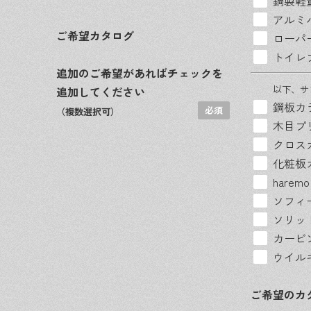
鋼製軽
アルミ
ご希望カタログ
ローパ
トイレ
追加のご希望があればチェックを
以下、サ
追加してください
鋼板カ
（複数選択可）
木目プ
クロス
化粧板
hare
ソフィ
ソリッ
カービ
ウイル
ご希望のカ