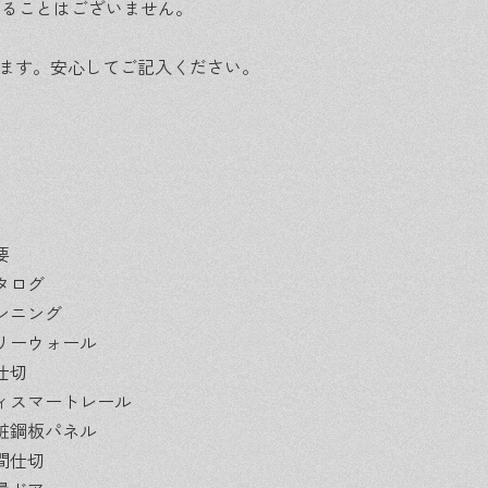
することはございません。
います。安心してご記入ください。
要
タログ
ンニング
リーウォール
仕切
ィスマートレール
粧鋼板パネル
間仕切